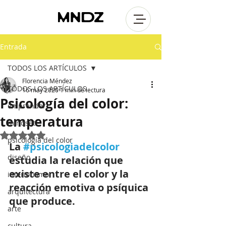
Entrada
TODOS LOS ARTÍCULOS
Florencia Méndez
TODOS LOS ARTÍCULOS
16 may 2020
1 min de lectura
Psicología del color:
emprender
temperatura
mindset
Obtuvo NaN de 5 estrellas.
psicología del color
La 
#psicologiadelcolor
diseño
estudia la relación que 
existe entre el color y la 
interiorismo
reacción emotiva o psíquica 
arquitectura
que produce.
arte
cultura