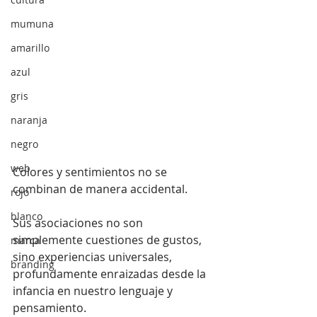
mumuna
amarillo
azul
gris
naranja
negro
web
Colores y sentimientos no se 
combinan de manera accidental.
rojo
blanco
Sus asociaciones no son 
simplemente cuestiones de gustos, 
marca
sino experiencias universales, 
branding
profundamente enraizadas desde la 
infancia en nuestro lenguaje y 
pensamiento.⁠