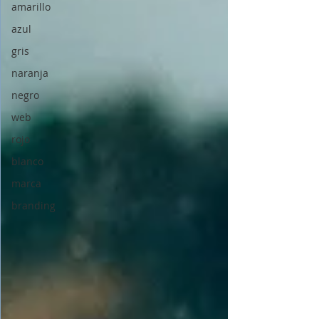
amarillo
azul
gris
naranja
negro
web
rojo
blanco
marca
branding